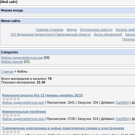
[
Мой сайт
]
Форма входа
Меню сайта
Главная страница
Форум
Интересные новости
Каталог фай
ОО Федерация радиоспорта Павлодарской области
Доска объявлений
Школа
Прогноз
Categories
Файлы радиолюбительские
[58]
Файлы прочие
[21]
Главная
»
Файлы
Всего материалов в каталоге
:
79
Показано материалов
:
21-30
Радиоконструктор №1-12 (январь-декабрь 2012)
Файлы радиолюбительские
|
Просмотров:
1641
|
Загрузок:
334
|
Добавил:
Dan8584
|
Да
Измерительные пробники
Файлы радиолюбительские
|
Просмотров:
2728
|
Загрузок:
519
|
Добавил:
Dan8584
|
Да
Современная электроника в новых практических схемах и конструкциях