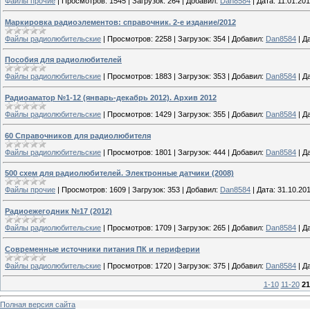
Файлы прочие
|
Просмотров:
1545
|
Загрузок:
264
|
Добавил:
Dan8584
|
Дата:
11.01.20
Маркировка радиоэлементов: справочник. 2-е издание/2012
Файлы радиолюбительские
|
Просмотров:
2258
|
Загрузок:
354
|
Добавил:
Dan8584
|
Да
Пособия для радиолюбителей
Файлы радиолюбительские
|
Просмотров:
1883
|
Загрузок:
353
|
Добавил:
Dan8584
|
Да
Радиоаматор №1-12 (январь-декабрь 2012). Архив 2012
Файлы радиолюбительские
|
Просмотров:
1429
|
Загрузок:
355
|
Добавил:
Dan8584
|
Да
60 Справочников для радиолюбителя
Файлы радиолюбительские
|
Просмотров:
1801
|
Загрузок:
444
|
Добавил:
Dan8584
|
Да
500 схем для радиолюбителей. Электронные датчики (2008)
Файлы прочие
|
Просмотров:
1609
|
Загрузок:
353
|
Добавил:
Dan8584
|
Дата:
31.10.20
Радиоежегодник №17 (2012)
Файлы радиолюбительские
|
Просмотров:
1709
|
Загрузок:
265
|
Добавил:
Dan8584
|
Да
Современные источники питания ПК и периферии
Файлы радиолюбительские
|
Просмотров:
1720
|
Загрузок:
375
|
Добавил:
Dan8584
|
Да
1-10
11-20
21
Полная версия сайта