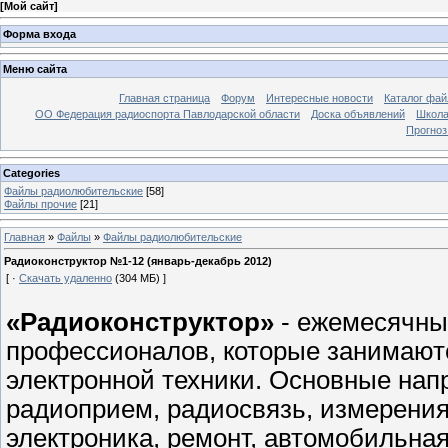
[
Мой сайт
]
Форма входа
Меню сайта
Главная страница
Форум
Интересные новости
Каталог фай
ОО Федерация радиоспорта Павлодарской области
Доска объявлений
Школа
Прогноз
Categories
Файлы радиолюбительские
[58]
Файлы прочие
[21]
Главная
»
Файлы
»
Файлы радиолюбительские
Радиоконструктор №1-12 (январь-декабрь 2012)
[ ·
Скачать удаленно
(304 МБ) ]
«Радиоконструктор»
- ежемесячны
профессионалов, которые занимают
электронной техники. Основные нап
радиоприем, радиосвязь, измерения
электроника, ремонт, автомобильная