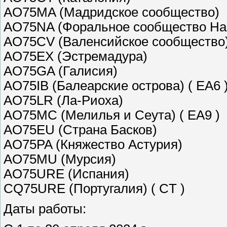
AO75MA (Мадридское сообщество)
AO75NA (Форальное сообщество На
AO75CV (Валенсийское сообщество
AO75EX (Эстремадура)
AO75GA (Галисия)
AO75IB (Балеарские острова) ( EA6 
AO75LR (Ла-Риоха)
AO75MC (Мелилья и Сеута) ( EA9 )
AO75EU (Страна Басков)
AO75PA (Княжество Астурия)
AO75MU (Мурсия)
AO75URE (Испания)
CQ75URE (Португалия) ( CT )
Даты работы: