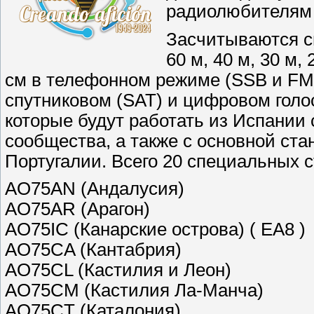
радиолюбителям 
Засчитываются св
60 м, 40 м, 30 м, 
см в телефонном режиме (SSB и FM
спутниковом (SAT) и цифровом гол
которые будут работать из Испании
сообщества, а также с основной с
Португалии. Всего 20 специальных 
AO75AN (Андалусия)
AO75AR (Арагон)
AO75IC (Канарские острова) ( EA8 )
AO75CA (Кантабрия)
AO75CL (Кастилия и Леон)
AO75CM (Кастилия Ла-Манча)
AO75CT (Каталония)