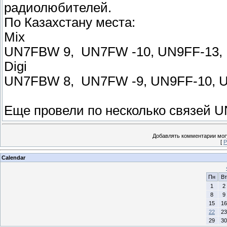
радиолюбителей.
По Казахстану места:
Mix
UN7FBW 9, UN7FW -10, UN9FF-13,
Digi
UN7FBW 8, UN7FW -9, UN9FF-10, 
Еще провели по несколько связей 
Добавлять комментарии могу
[
Р
Calendar
Пн
Вт
1
2
8
9
15
16
22
23
29
30