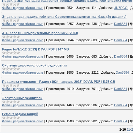
Правила эксплуатации радиоэлектронных средств радиолюбительских служб
Файлы радиолюбительские
|
Просмотров:
2534
|
Загрузок:
114
|
Добавил:
UN7FGO
|
Д
Энциклопедия радиолюбителя. Современная элементная база (2е издание)
Файлы радиолюбительские
|
Просмотров:
2257
|
Загрузок:
438
|
Добавил:
Dan8584
|
Да
А.A. Халоян - Измерительные пробники (2003)
Файлы радиолюбительские
|
Просмотров:
3044
|
Загрузок:
603
|
Добавил:
Dan8584
|
Да
Радио №№1-12 (2013) DJVU, PDF | 147 MB
Файлы радиолюбительские
|
Просмотров:
5406
|
Загрузок:
683
|
Добавил:
Dan8584
|
Да
Системы широкополосной радиосвязи
Файлы радиолюбительские
|
Просмотров:
1803
|
Загрузок:
2212
|
Добавил:
Dan8584
|
Подшивка журналов - Радио (1924 - апрель 2013) DJVU, PDF | 5.75 GB
Файлы радиолюбительские
|
Просмотров:
4910
|
Загрузок:
701
|
Добавил:
Dan8584
|
Да
Электронные усилители
Файлы радиолюбительские
|
Просмотров:
1463
|
Загрузок:
506
|
Добавил:
Dan8584
|
Да
Ремонт радиостанций
Файлы радиолюбительские
|
Просмотров:
1588
|
Загрузок:
202
|
Добавил:
Dan8584
|
Да
1-10
11-