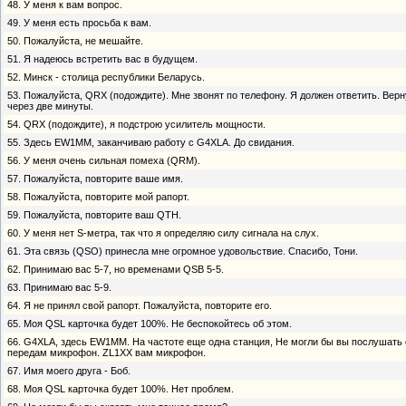
48. У меня к вам вопрос.
49. У меня есть просьба к вам.
50. Пожалуйста, не мешайте.
51. Я надеюсь встретить вас в будущем.
52. Минск - столица республики Беларусь.
53. Пожалуйста, QRX (подождите). Мне звонят по телефону. Я должен ответить. Вер
через две минуты.
54. QRX (подождите), я подстрою усилитель мощности.
55. Здесь EW1MM, заканчиваю работу с G4XLA. До свидания.
56. У меня очень сильная помеxa (QRM).
57. Пожалуйста, повторите ваше имя.
58. Пожалуйста, повторите мой paпорт.
59. Пожалуйста, повторите ваш QTH.
60. У меня нет S-метра, так что я определяю силу сигнала на слух.
61. Эта связь (QSO) принесла мне огромное удовольствие. Спасибо, Тони.
62. Принимаю вас 5-7, но временами QSB 5-5.
63. Принимаю вас 5-9.
64. Я не принял свой рапорт. Пожалуйста, повторите его.
65. Моя QSL карточка будет 100%. He беспокойтесь об этом.
66. G4XLA, здесь EW1MM. На частоте еще одна станция, He могли бы вы послушать 
передам микрофон. ZL1XX вам микрофон.
67. Имя моего друга - Боб.
68. Моя QSL карточка будет 100%. Нет проблем.