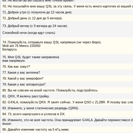
69. Не могли бы вы сказать мне точное время?
70. He посылайте мне вашу QSL за эту связь. У меня есть много карточек из вашей 
71. Доброе утро (с полуночи до 12 часов дня).
72. Добрый день (с 12 дня до 5 вечера).
73. Добрый вечер (с 5 вечера до 24 часов).
Спокойной ночи (когда идут спать)
74. Пожалуйста, отправьте вашу QSL напрямую (не через бюро).
Мой а/я 76 Минск 220050
Беларусь
75. Моя QSL будет также направлена
вам напрямую.
76. Как вас зовут?
77. Какая у вас антенна?
78. Какой у вас микрофон?
79. Какая у вас аппаратура?
80. Вы не совсем на моей частоте. Пожалуйста, подстройтесь.
81. QRX, Я включу расстройку.
82. G4XLA, пожалуйста QRX. Я занят сейчас. У меня QSO с ZL2BR. Я позову вас с
83. Извините, у меня статические разряды (QRN).
84. 73, всего наилучшего и успехов в DX.
85. Извините, это не моя частота. Она принадлежит G4XLA. Давайте переместимся 
выше.
86. Давайте изменим частоту на 5 кГц ниже.