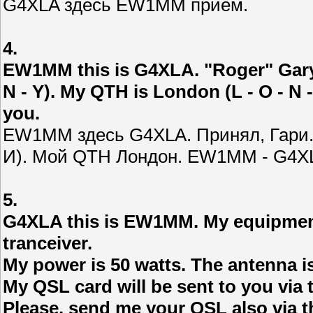
G4XLA здесь EW1MM прием.
4.
EW1MM this is G4XLA. "Roger" Gary. 
N - Y). My QTH is London (L - O - N 
you.
EW1MM здесь G4XLA. Принял, Гари. В
И). Мой QTH Лондон. EW1MM - G4X
5.
G4XLA this is EW1MM. My equipmen
tranceiver.
My power is 50 watts. The antenna i
My QSL card will be sent to you via 
Please, send me your QSL also via 