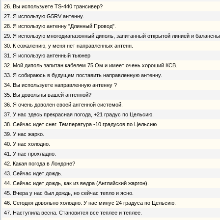
26. Вы используете TS-440 трансивер?
27. Я использую G5RV антенну.
28. Я использую антенну "Длинный Провод".
29. Я использую многодиапазонный диполь, запитанный открытой линией и балансны
30. К сожалению, у меня нет направленных антенн.
31. Я использую антенный тьюнер
32. Мой диполь запитан кабелем 75 Ом и имеет очень хороший КСВ.
33. Я собираюсь в будущем поставить направленную антенну.
34. Вы используете направленную антенну ?
35. Вы довольны вашей антенной?
36. Я очень доволен своей антенной системой.
37. У нас здесь прекрасная погода, +21 градус по Цельсию.
38. Сейчас идет снег. Температура -10 градусов по Цельсию
39. У нас жарко.
40. У нас холодно.
41. У нас прохладно.
42. Какая погода в Лондоне?
43. Сейчас идет дождь.
44. Сейчас идет дождь, как из ведра (Английский жаргон).
45. Вчера у нас был дождь, но сейчас тепло и ясно.
46. Сегодня довольно холодно. У нас минус 24 градуса по Цельсию.
47. Наступила весна. Становится все теплее и теплее.