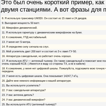
Это был очень короткий пример, как
двумя станциями. А вот фразы для 
8. Я использую трансивер UW3DI. Он состоит из 15 ламп и 24 диодов.
9. Выходная мощность 50 ватт.
10. Микрофон динамический.
11. Я использую гарнитуру с динамическим микрофоном на буме.
12. К сожалению, ГПД нестабильный.
13. У меня нет S-метра.
14. Я определяю силу сигнала на слух.
15. Мой усилитель дает 200 ватт и состоит из 3-х ламп ГУ-50.
16. Аппаратура самодельная, но paботает очень хорошо.
17. Я использую ATU — антенный тьюнер. Он также самодельный и помогает мне по
очень хороший KCB. ( Имеется в виду со стороны ТХ, а не в кабеле)
18. К сожалению, у меня нет цифровой шкалы. Пожалуйста, подскажите мою точную 
передачи.
19. У меня есть цифровая шкала. Она показывает 14247,7 кГц.
20. Дайте мне немного информации о вашей аппаратуре.
21. Вы используете усилитель?
22. У вас самодельная аппаратура?
23. У вас антенна диполь?
24. У вас динамический микрофон?
25. Вы используете ATU (антенный тьюнер)?