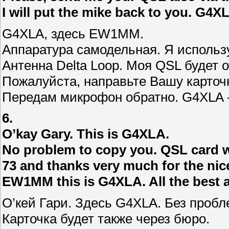
I will put the mike back to you. G4
G4XLA, здесь EW1MM.
Аппаратура самодельная. Я использ
Антенна Delta Loop. Моя QSL будет 
Пожалуйста, направьте Вашу карточк
Передам микрофон обратно. G4XLA
6.
O’kay Gary. This is G4XLA.
No problem to copy you. QSL card wil
73 and thanks very much for the nic
EW1MM this is G4XLA. All the best an
О’кей Гари. Здесь G4XLA. Без проб
Карточка будет также через бюро.