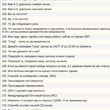
153. Вам 5-3, довольно слабый сигнал.
154. Вам 5-9, довольно сильный сигнал.
155. Вы на частоте?
156. Да, я на частоте.
157. 73. До следующего раза.
158. Что касается моего микрофона и наушников, я использую авиационную гарниту
А-18 с антишумовым динамическим микрофоном.
159. Мне надо здесь сделать кое-какую paботу сейчас и я делаю QRT.
160. "Скед" - связь по договоренности.
161. Давайте проведем "скед" завтра на 14277 кГц в 12.00 по-Гринвичу.
162. Что вы думаете об этом?
163. Пожалуйста, направьте вашу антенну в мою сторону.
164. Пожалуйста, поверните вашу антенну на меня.
165. Если вы имеете какие-нибудь вопросы ко мне, я с удовольствием на них отвечу.
166. Моя антенна находится на крыше пятиэтажного здания.
167. Спасибо за сообщение о погоде. (WX).
168. Прохождение нестабильное.
169. Прохождение переменчивое.
170. QRX, я должен подстроиться.
171. Международный Почтовый Купон (IRC)
172. Извините, я потерял вас в помехах (QRM). Я не принимаю вас.
173. Спасибо за ответ на мой CQ вызов.