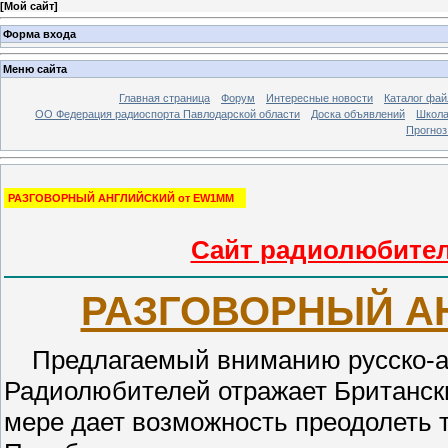
[
Мой сайт
]
Форма входа
Меню сайта
Главная страница
Форум
Интересные новости
Каталог фай
ОО Федерация радиоспорта Павлодарской области
Доска объявлений
Школа
Прогноз
РАЗГОВОРНЫЙ АНГЛИЙСКИЙ от EW1MM
Сайт радиолюбител
РАЗГОВОРНЫЙ А
Предлагаемый вниманию русско-ан
Радиолюбителей отражает Британски
мере дает возможность преодолеть 