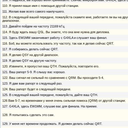
109. Я надеюсь, вы хорошо меня принимаете. Сейчас микрофон вам. G4XLA, здесь
110. Я принял ваше имя с помощью другой станции.
111. Желаю вам всего самого наилучшего.
112. В следующей вашей передаче, пожалуйста скажите мне, работаете ли вы на дру
диапазонах.
113. Давайте пойдем на частоту 21169 kГц.
114. Я буду ждать вашу QSL. Вы знаете, что она мне нужна для диплома.
115. Здесь EW1MM заканчивает pa6oтy с G4XLA и слушает ваш финал.
116. Боб, вы можете использовать эту частоту, так как я делаю сейчас QRT.
117. Я собираюсь делать сейчас QRT.
118. Я делаю QSY на другой диапазон.
119. Я делаю QSY на другую частоту.
120. Извините, я пропустил ваш QTH. Пожалуйста, повторите его.
121. Ваш рапорт 5-9. Я слышу вас хорошо.
122. Ваш сигнал не сильный по сравнению с QRM. Вы проходите 5-4.
123. Я дам вам рапорт в следующий раз.
124. Ваш рапорт будет в следующей передаче.
125. В следующей вашей передаче, пожалуйста, дайте ваш QTH.
126 Вам 5-7, но временами у меня очень сильная помеха (QRM) от другой станции.
127. G4XLA, здесь EW1MM, слушаю вас для финала. На приеме.
128. Я попытаюсь сделать это сам.
129. У меня нет времени продолжать. Я должен делать сейчас QRT.