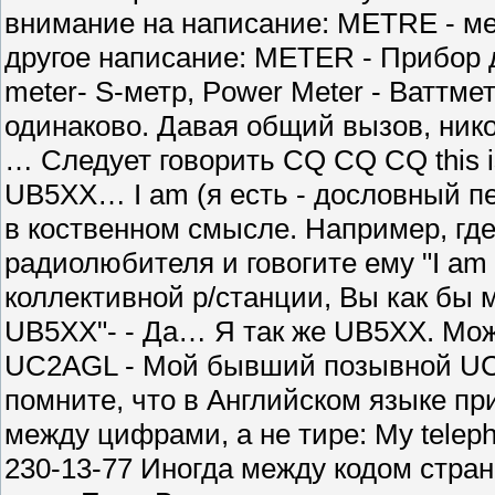
внимание на написание: METRE - ме
другое написание: METER - Прибор 
meter- S-метр, Power Meter - Ваттме
одинаково. Давая общий вызов, ник
… Следует говорить CQ CQ CQ this
UB5XX… I am (я есть - дословный 
в коственном смысле. Например, где
радиолюбителя и говогите ему "I a
коллективной р/станции, Вы как бы м
UB5XX"- - Да… Я так же UB5XX. Можн
UC2AGL - Мой бывший позывной UC2
помните, что в Английском языке пр
между цифрами, а не тире: My teleph
230-13-77 Иногда между кодом стран