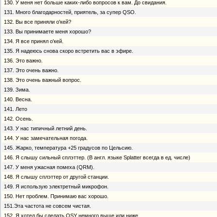
130. У меня нет больше каких-либо вопросов к вам. До свидания.
131. Много благодарностей, приятель, за супер QSO.
132. Вы все приняли о'кей?
133. Вы принимаете меня хорошо?
134. Я все принял о'кей.
135. Я надеюсь снова скоро встретить вас в эфире.
136. Это важно.
137. Это очень важно.
138. Это очень важный вопрос.
139. Зима.
140. Весна.
141. Лето
142. Осень.
143. У нас типичный летний день.
144. У нас замечательная погода.
145. Жарко, температура +25 градусов по Цельсию.
146. Я слышу сильный сплэттер. (В англ. языке Splatter всегда в ед. числе)
147. У меня ужасная помеха (QRM).
148. Я слышу сплэттер от другой станции.
149. Я использую электретный микрофон.
150. Нет проблем. Принимаю вас хорошо.
151.Эта частота не совсем чистая.
152. Я хотел бы сделать QSY немного выше или ниже.