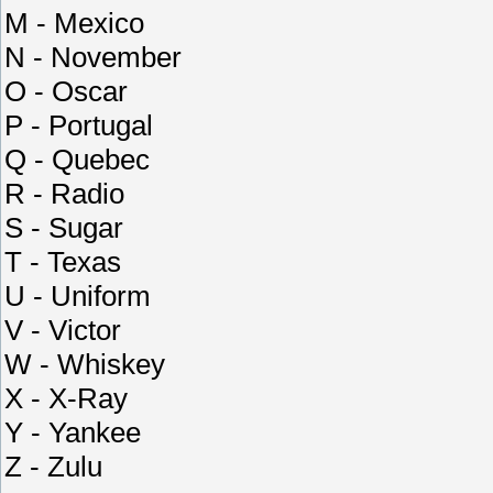
M - Mexico
N - November
О - Oscar
P - Portugal
Q - Quebec
R - Radio
S - Sugar
Т - Texas
U - Uniform
V - Victor
W - Whiskey
X - X-Ray
Y - Yankee
Z - Zulu