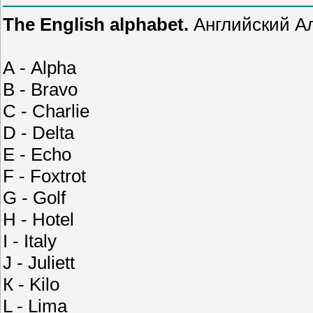
The English alphabet.
Английский А
А - Alpha
В - Bravo
С - Charlie
D - Delta
E - Echo
F - Foxtrot
G - Golf
H - Hotel
I - Italy
J - Juliett
К - Kilo
L - Lima