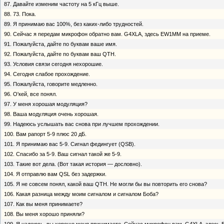
87. Давайте изменим частоту на 5 кГц выше.
88. 73. Пока.
89. Я принимаю вас 100%, без каких-либо трудностей.
90. Сейчас я передам микрофон обратно вам. G4XLA, здесь EW1MM на приеме.
91. Пожалуйста, дайте по буквам ваше имя.
92. Пожалуйста, дайте по буквам ваш QTH.
93. Условия связи сегодня нехорошие.
94. Сегодня слабое прохождение.
95. Пожалуйста, говорите медленно.
96. O'кей, все понял.
97. У меня хорошая модуляция?
98. Ваша модуляция очень хорошая.
99. Надеюсь услышать вас снова при лучшем прохождении.
100. Вам рапорт 5-9 плюс 20 дБ.
101. Я принимаю вас 5-9. Сигнал федингует (QSB).
102. Спасибо за 5-9. Ваш сигнал такой же 5-9.
103. Такие вот дела. (Вот такая история — дословно).
104. Я отправлю вам QSL без задержки.
105. Я не совсем понял, какой ваш QTH. Не могли бы вы повторить его снова?
106. Какая разница между моим сигналом и сигналом Боба?
107. Как вы меня принимаете?
108. Вы меня хорошо приняли?