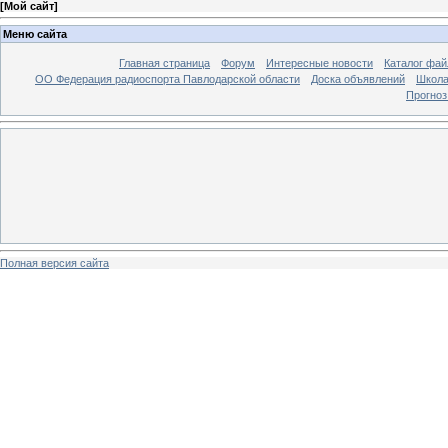
[
Мой сайт
]
Меню сайта
Главная страница
Форум
Интересные новости
Каталог фай
ОО Федерация радиоспорта Павлодарской области
Доска объявлений
Школа
Прогноз
Полная версия сайта