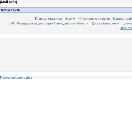
[
Мой сайт
]
Меню сайта
Главная страница
Форум
Интересные новости
Каталог фай
ОО Федерация радиоспорта Павлодарской области
Доска объявлений
Школа
Прогноз
Полная версия сайта