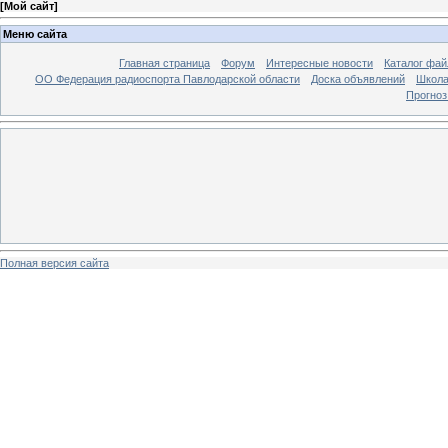
[
Мой сайт
]
Меню сайта
Главная страница
Форум
Интересные новости
Каталог фай
ОО Федерация радиоспорта Павлодарской области
Доска объявлений
Школа
Прогноз
Полная версия сайта