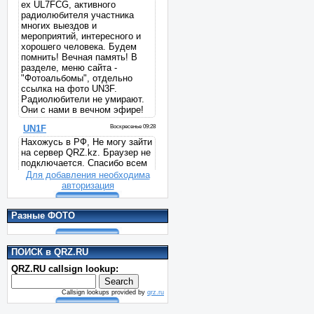
Для добавления необходима
авторизация
Разные ФОТО
ПОИСК в QRZ.RU
QRZ.RU callsign lookup:
Callsign lookups provided by
qrz.ru