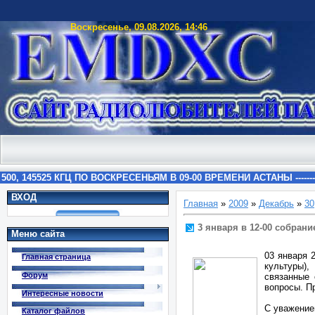
Воскресенье, 09.08.2026, 14:46
ВХОД
Главная
»
2009
»
Декабрь
»
30
3 января в 12-00 собран
Меню сайта
03 января 
Главная страница
культуры)
Форум
связанные 
вопросы. П
Интересные новости
С уважение
Каталог файлов