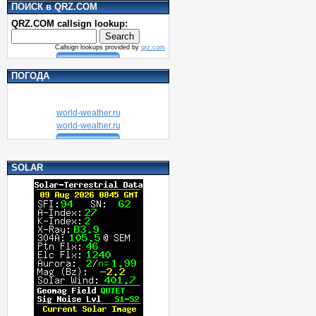
ПОИСК в QRZ.COM
QRZ.COM callsign lookup:
Callsign lookups provided by
qrz.com
ПОГОДА
world-weather.ru
world-weather.ru
SOLAR