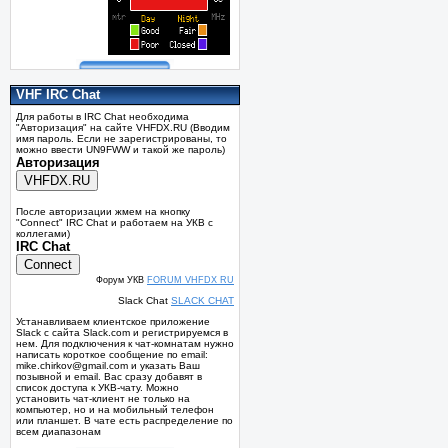
VHF IRC Chat
Для работы в IRC Chat необходима
"Авторизация" на сайте VHFDX.RU (Вводим
имя пароль. Если не зарегистрированы, то
можно ввести UN9FWW и такой же пароль)
Авторизация
После авторизации жмем на кнопку
"Connect" IRC Chat и работаем на УКВ с
коллегами)
IRC Chat
Форум УКВ
FORUM VHFDX RU
Slack Chat
SLACK CHAT
Устанавливаем клиентское приложение
Slack с сайта Slack.com и регистрируемся в
нем. Для подключения к чат-комнатам нужно
написать короткое сообщение по email:
mike.chirkov@gmail.com и указать Ваш
позывной и email. Вас сразу добавят в
список доступа к УКВ-чату. Можно
установить чат-клиент не только на
компьютер, но и на мобильный телефон
или планшет. В чате есть распределение по
всем диапазонам