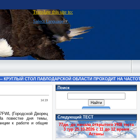
Translate this site to:
Select Language
▼
Поиск
14:19
N7FWL (Городской Дворец
Следующий ТЕСТ
На повестке дня темы,
анции к работе и общие
77дн. до начала открытого УКВ теста
3 тур 25.10.2026 с 11 до 12 время
Астаны