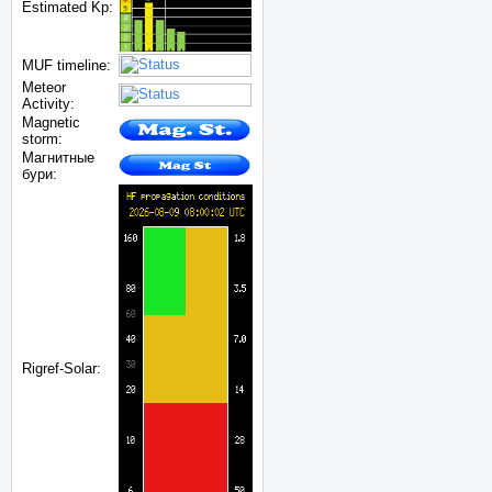
Estimated Kp:
MUF timeline:
Meteor
Activity:
Magnetic
storm:
Магнитные
бури:
Rigref-Solar: