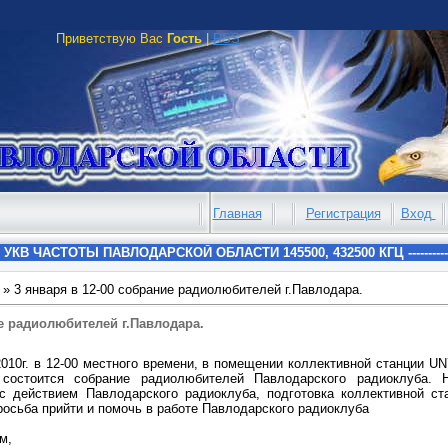
Приветствую Вас
Гость
|
RSS
Главная
Регистрация
Вход
» 3 января в 12-00 собрание радиолюбителей г.Павлодара.
ие радиолюбителей г.Павлодара.
2010г. в 12-00 местного времени, в помещении коллективной станции U
, состоится собрание радиолюбителей Павлодарского радиоклуба. 
с действием Павлодарского радиоклуба, подготовка коллективной ст
росьба прийти и помочь в работе Павлодарского радиоклуба
м,