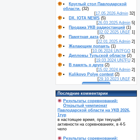
Круглый стол Павлодарской
области.
(32)
[
17.05.2026
Admin
32]
DX. IOTA NEWS
(5)
[
26.03.2025
Admin
5]
Продажа УКВ радиостанций
(1)
[
02.02.2025
UN1F
1]
Памятная дата
(2)
[
22.01.2025
Admin
2]
Желающим попаять
(1)
[
10.06.2024
UN7FGO
1]
Дипломы Тульской области
(2)
[
19.03.2024
UN7FU
2]
В память о друге
(2)
[
15.02.2024
Admin
2]
Kulikovo Polye contest
(2)
[
29.10.2023
UN1F
2]
Последние комментарии
Результаты соревнований:
Открытый чемпионат
Павлодарской области на УКВ 2026,
1тур
в настоящее время, при текущей
активности на соревнованиях, в 4-5
чело
Результаты соревнований: