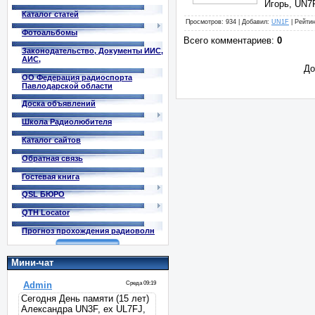
Игорь, UN7
Каталог статей
Просмотров
: 934 |
Добавил
:
UN1F
|
Рейтин
Фотоальбомы
Всего комментариев
:
0
Законодательство, Документы ИИС,
АИС,
До
ОО Федерация радиоспорта
Павлодарской области
Доска объявлений
Школа Радиолюбителя
Каталог сайтов
Обратная связь
Гостевая книга
QSL БЮРО
QTH Locator
Прогноз прохождения радиоволн
Мини-чат