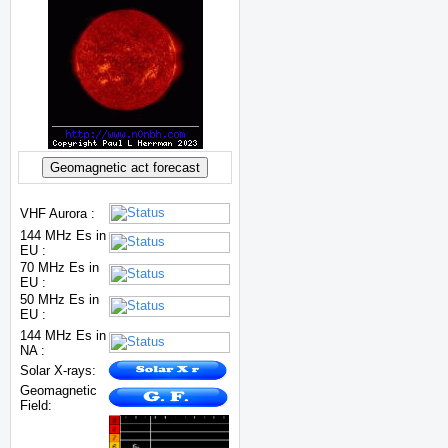
VHF Aurora :
144 MHz Es in
EU :
70 MHz Es in
EU :
50 MHz Es in
EU :
144 MHz Es in
NA :
Solar X-rays:
Geomagnetic
Field: