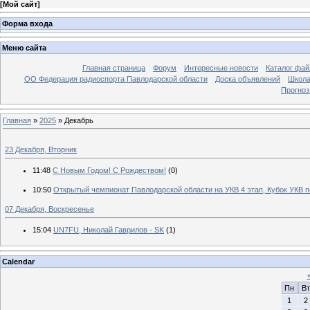
[
Мой сайт
]
Форма входа
Меню сайта
Главная страница
Форум
Интересные новости
Каталог фай
ОО Федерация радиоспорта Павлодарской области
Доска объявлений
Школа
Прогноз
Главная
»
2025
»
Декабрь
23 Декабря, Вторник
11:48
С Новым Годом! С Рождеством!
(0)
10:50
Открытый чемпионат Павлодарской области на УКВ 4 этап, Кубок УКВ п
07 Декабря, Воскресенье
15:04
UN7FU, Николай Гаврилов - SK
(1)
Calendar
Пн
Вт
1
2