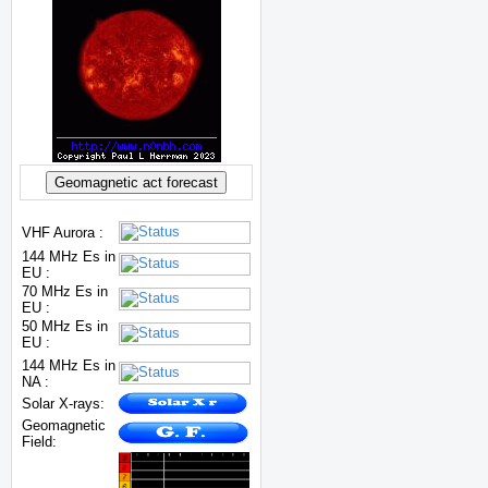
VHF Aurora :
144 MHz Es in
EU :
70 MHz Es in
EU :
50 MHz Es in
EU :
144 MHz Es in
NA :
Solar X-rays:
Geomagnetic
Field: