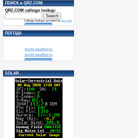
ПОИСК в QRZ.COM
QRZ.COM callsign lookup:
Callsign lookups provided by
qrz.com
ПОГОДА
world-weather.ru
world-weather.ru
SOLAR