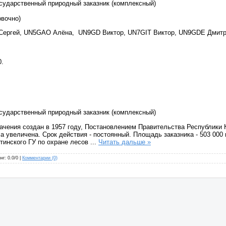
сударственный природный заказник (комплексный)
вочно)
 Сергей, UN5GAO Алёна, UN9GD Виктор, UN7GIT Виктор, UN9GDE Дмит
0.
сударственный природный заказник (комплексный)
ачения создан в 1957 году, Постановлением Правительства Республики Ка
увеличена. Срок действия - постоянный. Площадь заказника - 503 000 г
тинского ГУ по охране лесов
...
Читать дальше »
нг: 0.0/0 |
Комментарии (0)