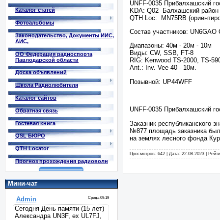
UNFF-0035 Прибалхашский го
KDA: Q02 Балхашский район
Каталог статей
QTH Loc: MN75RB (ориентиро
Фотоальбомы
Состав участников: UN6GAO
Законодательство, Документы ИИС,
АИС,
Диапазоны: 40м - 20м - 10м
Виды: СW, SSB, FT-8
ОО Федерация радиоспорта
RIG: Kenwood TS-2000, TS-59
Павлодарской области
Ant.: Inv. Vee 40 - 10м.
Доска объявлений
Позывной: UP44WFF
Школа Радиолюбителя
Каталог сайтов
UNFF-0035 Прибалхашский го
Обратная связь
Заказник республиканского зн
Гостевая книга
№877 площадь заказника была 
QSL БЮРО
на землях лесного фонда Кур
QTH Locator
Просмотров: 642 | Дата:
22.08.2023
| Рейти
Прогноз прохождения радиоволн
Мини-чат