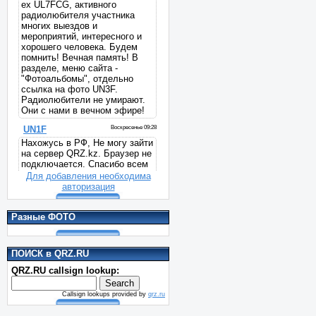
Для добавления необходима
авторизация
Разные ФОТО
ПОИСК в QRZ.RU
QRZ.RU callsign lookup:
Callsign lookups provided by
qrz.ru