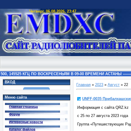
Четверг, 06.08.2026, 23:47
ВХОД
Главная
»
2023
»
Август
»
22
Меню сайта
UNFF-0035 Прибалхашски
Главная страница
Информация с сайта QRZ.kz
Форум
с 25 по 27 августа 2023 года
Интересные новости
Группа «Путешествующих Ра
Каталог файлов