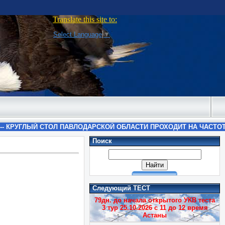
Translate this site to:
Select Language
▼
Поиск
Следующий ТЕСТ
79дн. до начала открытого УКВ теста
3 тур 25.10.2026 с 11 до 12 время
Астаны