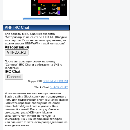
VHF IRC Chat
Для работы в IRC Chat необходима
"Авторизация" на сайте VHFDX.RU (Вводим
имя пароль. Если не зарегистрированы, то
можно ввести UN9FWW и такой же пароль)
Авторизация
После авторизации жмем на кнопку
"Connect" IRC Chat и работаем на УКВ с
коллегами)
IRC Chat
Форум УКВ
FORUM VHFDX RU
Slack Chat
SLACK CHAT
Устанавливаем клиентское приложение
Slack с сайта Slack.com и регистрируемся в
нем. Для подключения к чат-комнатам нужно
написать короткое сообщение по email:
mike.chirkov@gmail.com и указать Ваш
позывной и email. Вас сразу добавят в
список доступа к УКВ-чату. Можно
установить чат-клиент не только на
компьютер, но и на мобильный телефон
или планшет. В чате есть распределение по
всем диапазонам