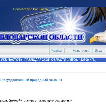
Приветствую Вас
Гость
|
RSS
Главная
Регистрация
Вход
й государственный природный заказник
диолюбителей» планирует активацию референции