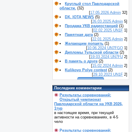
Круглый стол Павлодарской
области.
(32)
[
17.05.2026
Admin
32]
DX. IOTA NEWS
(5)
[
26.03.2025
Admin
5]
Продажа УКВ радиостанций
(1)
[
02.02.2025
UN1F
1]
Памятная дата
(2)
[
22.01.2025
Admin
2]
Желающим попаять
(1)
[
10.06.2024
UN7FGO
1]
Дипломы Тульской области
(2)
[
19.03.2024
UN7FU
2]
В память о друге
(2)
[
15.02.2024
Admin
2]
Kulikovo Polye contest
(2)
[
29.10.2023
UN1F
2]
Последние комментарии
Результаты соревнований:
Открытый чемпионат
Павлодарской области на УКВ 2026,
1тур
в настоящее время, при текущей
активности на соревнованиях, в 4-5
чело
Результаты соревнований: