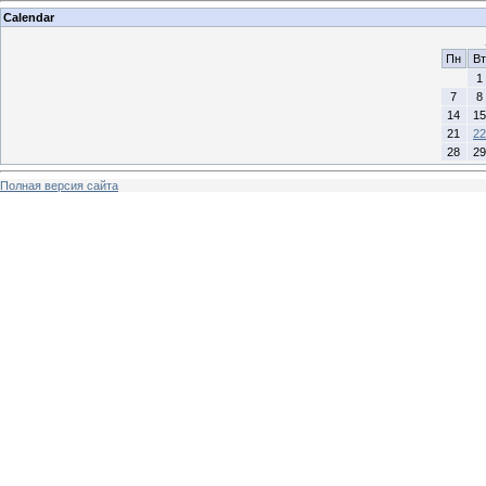
Calendar
Пн
Вт
1
7
8
14
15
21
22
28
29
Полная версия сайта