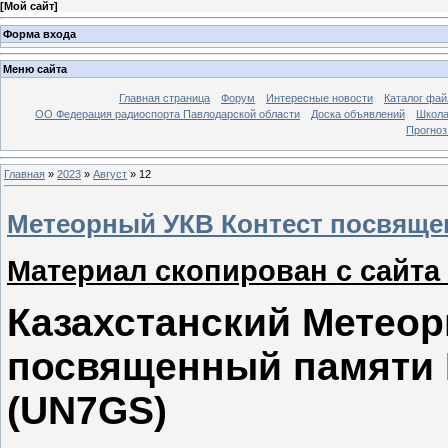
[
Мой сайт
]
Форма входа
Меню сайта
Главная страница
Форум
Интересные новости
Каталог фай
ОО Федерация радиоспорта Павлодарской области
Доска объявлений
Школа
Прогноз
Главная
»
2023
»
Август
»
12
Метеорный УКВ Контест посвящ
Материал скопирован с сайта
Казахстанский Метеор
посвященный памяти 
(UN7GS)