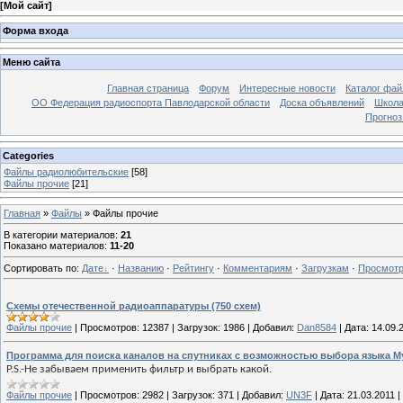
[
Мой сайт
]
Форма входа
Меню сайта
Главная страница
Форум
Интересные новости
Каталог фай
ОО Федерация радиоспорта Павлодарской области
Доска объявлений
Школа
Прогноз
Categories
Файлы радиолюбительские
[58]
Файлы прочие
[21]
Главная
»
Файлы
» Файлы прочие
В категории материалов
:
21
Показано материалов
:
11-20
Сортировать по
:
Дате
·
Названию
·
Рейтингу
·
Комментариям
·
Загрузкам
·
Просмот
Схемы отечественной радиоаппаратуры (750 схем)
Файлы прочие
|
Просмотров:
12387
|
Загрузок:
1986
|
Добавил:
Dan8584
|
Дата:
14.09.
Программа для поиска каналов на спутниках с возможностью выбора языка My
P.S.-Не забываем применить фильтр и выбрать какой.
Файлы прочие
|
Просмотров:
2982
|
Загрузок:
371
|
Добавил:
UN3F
|
Дата:
21.03.2011
|