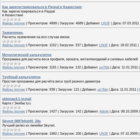
Как зарегистрироваться в Paypal в Казахстане
Как зарегистрироваться в Paypal
в Казахстане
Файлы прочие
|
Просмотров:
4899
|
Загрузок:
4689
|
Добавил:
UN3F
|
Дата:
07.03.2011
Заземление.
Расчеты заземления на все случаи жизни.
Файлы прочие
|
Просмотров:
1152
|
Загрузок:
337
|
Добавил:
UN3F
|
Дата:
18.02.2011
|
Металлический калькулятор
Программа для расчета веса профиля, проката, металлоиздалий и силовых кабелей
Файлы прочие
|
Просмотров:
1181
|
Загрузок:
132
|
Добавил:
un7fdp
|
Дата:
11.01.2011
Трубный калькулятор
Простая программа для расчёта веса труб разного диаметра
Файлы прочие
|
Просмотров:
939
|
Загрузок:
121
|
Добавил:
un7fdp
|
Дата:
11.01.2011
|
ekbmap4.1-install
Карта г.Экибастуз.
Файлы прочие
|
Просмотров:
1427
|
Загрузок:
142
|
Добавил:
Admin
|
Дата:
08.10.2009
Skynet 0897b6sbf0_20a
Лучший релиз из линейки Skynet.
Файлы прочие
|
Просмотров:
1682
|
Загрузок:
206
|
Добавил:
UN3F
|
Дата:
07.10.2009