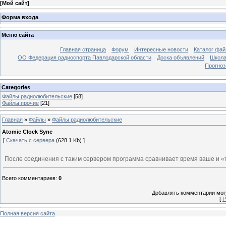
[
Мой сайт
]
Форма входа
Меню сайта
Главная страница
Форум
Интересные новости
Каталог фай
ОО Федерация радиоспорта Павлодарской области
Доска объявлений
Школа
Прогноз
Categories
Файлы радиолюбительские
[58]
Файлы прочие
[21]
Главная
»
Файлы
»
Файлы радиолюбительские
Atomic Clock Sync
[
Скачать с сервера
(628.1 Kb) ]
После соединения с таким сервером программа сравнивает время ваше и «т
Всего комментариев
:
0
Добавлять комментарии могу
[
Р
Полная версия сайта