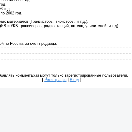
год.
3 год.
по 2002 год.
ных материалов (Транзисторы, тиристоры, и т.д.).
(КВ и УКВ трансиверов, радиостанций, антенн, усилителей, и т.д).
.
ой по России, за счет продавца.
бавлять комментарии могут только зарегистрированные пользователи.
[
Регистрация
|
Вход
]