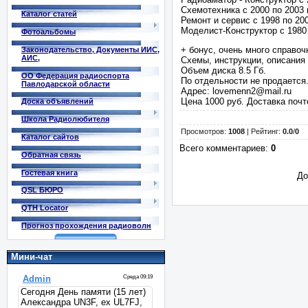
Схемотехника с 2000 по 2003 
Каталог статей
Ремонт и сервис с 1998 по 200
Моделист-Конструктор с 1980 
Фотоальбомы
+ бонус, очень много справоч
Законодательство, Документы ИИС,
АИС,
Схемы, инструкции, описания 
Объем диска 8.5 Гб.
ОО Федерация радиоспорта
По отдельности не продается
Павлодарской области
Адрес: lovemenn2@mail.ru
Цена 1000 руб. Доставка почт
Доска объявлений
Школа Радиолюбителя
Просмотров
:
1008
|
Рейтинг
:
0.0
/
0
Каталог сайтов
Всего комментариев
:
0
Обратная связь
Гостевая книга
До
QSL БЮРО
QTH Locator
Прогноз прохождения радиоволн
Мини-чат