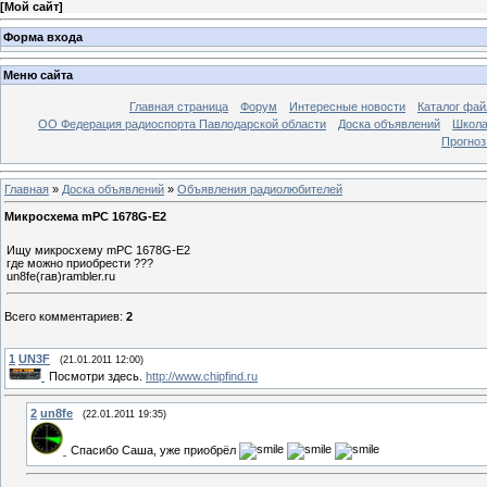
[
Мой сайт
]
Форма входа
Меню сайта
Главная страница
Форум
Интересные новости
Каталог фай
ОО Федерация радиоспорта Павлодарской области
Доска объявлений
Школа
Прогноз
Главная
»
Доска объявлений
»
Объявления радиолюбителей
Микросхема mPC 1678G-E2
Ищу микросхему mPC 1678G-E2
где можно приобрести ???
un8fe(гав)rambler.ru
Всего комментариев
:
2
1
UN3F
(21.01.2011 12:00)
Посмотри здесь.
http://www.chipfind.ru
2
un8fe
(22.01.2011 19:35)
Спасибо Саша, уже приобрёл