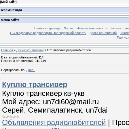
[
Мой сайт
]
Форма входа
Меню сайта
Главная страница
Форум
Интересные новости
Каталог фай
ОО Федерация радиоспорта Павлодарской области
Доска объявлений
Школа
Прогноз
Главная
»
Доска объявлений
» Объявления радиолюбителей
В категории объявлений
:
114
Показано объявлений
:
111-114
Сортировать по
:
Дате
Куплю трансивер
Куплю трансивер кв-укв
Мой адрес: un7di60@mail.ru
Cерей, Семипалатинск, un7dai
Объявления радиолюбителей
|
Прос