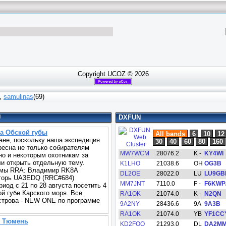
Copyright UCOZ © 2026
,
samulinas
(69)
U
DXFUN
ва Обской губы
не, поскольку наша экспедиция
ресна не только собирателям
но и некоторым охотникам за
и открыть отдельную тему.
емы RRA: Владимир RK8A
Игорь UA3EDQ (RRC#684)
иод с 21 по 28 августа посетить 4
ой губе Карского моря. Все
строва - NEW ONE по программе
г. Тюмень