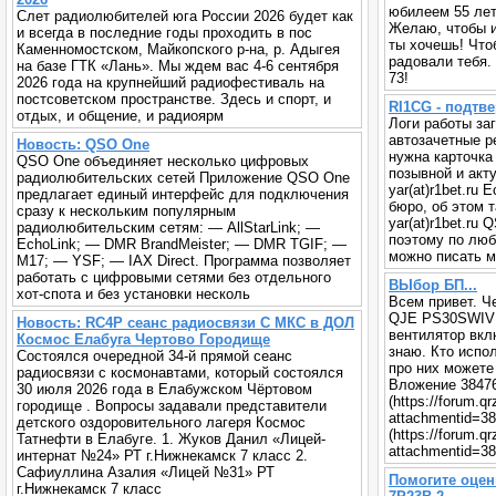
юбилеем 55 лет
Слет радиолюбителей юга России 2026 будет как
Желаю, чтобы и
и всегда в последние годы проходить в пос
ты хочешь! Что
Каменномостском, Майкопского р-на, р. Адыгея
радовали тебя.
на базе ГТК «Лань». Мы ждем вас 4-6 сентября
73!
2026 года на крупнейший радиофестиваль на
постсоветском пространстве. Здесь и спорт, и
RI1CG - подтв
отдых, и общение, и радиоярм
Логи работы за
автозачетные р
Новость: QSO One
нужна карточка
QSO One объединяет несколько цифровых
позывной и акт
радиолюбительских сетей Приложение QSO One
yar(at)r1bet.ru
предлагает единый интерфейс для подключения
бюро, об этом 
сразу к нескольким популярным
yar(at)r1bet.ru
радиолюбительским сетям: — AllStarLink; —
поэтому по люб
EchoLink; — DMR BrandMeister; — DMR TGIF; —
можно писать м
M17; — YSF; — IAX Direct. Программа позволяет
работать с цифровыми сетями без отдельного
ВЫбор БП...
хот-спота и без установки несколь
Всем привет. Ч
QJE PS30SWIVI 
Новость: RC4P сеанс радиосвязи С МКС в ДОЛ
вентилятор вкл
Космос Елабуга Чертово Городище
знаю. Кто испол
Состоялся очередной 34-й прямой сеанс
про них можете
радиосвязи с космонавтами, который состоялся
Вложение 3847
30 июля 2026 года в Елабужском Чёртовом
(https://forum.q
городище . Вопросы задавали представители
attachmentid=3
детского оздоровительного лагеря Космос
(https://forum.q
Татнефти в Елабуге. 1. Жуков Данил «Лицей-
attachmentid=38
интернат №24» РТ г.Нижнекамск 7 класс 2.
Сафиуллина Азалия «Лицей №31» РТ
Помогите оцен
г.Нижнекамск 7 класс