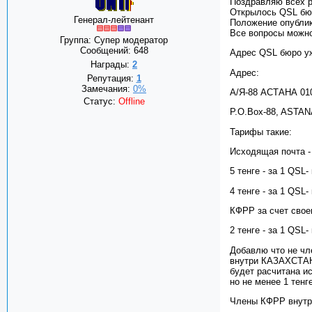
Поздравляю всех 
Открылось QSL бюр
Генерал-лейтенант
Положение опублик
Все вопросы можн
Группа: Супер модератор
Сообщений:
648
Адрес QSL бюро у
Награды:
2
Адрес:
Репутация:
1
Замечания:
0%
А/Я-88 АСТАНА 0
Статус:
Offline
P.O.Box-88, ASTA
Тарифы такие:
Исходящая почта -
5 тенге - за 1 QSL
4 тенге - за 1 QSL-
КФРР за счет свое
2 тенге - за 1 QSL
Добавлю что не чл
внутри КАЗАХСТАНА
будет расчитана и
но не менее 1 тенг
Члены КФРР внутр