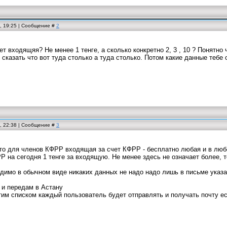
0, 19:25 | Сообщение #
2
ет входящяя? Не менее 1 тенге, а сколько конкретно 2, 3 , 10 ? Понятно
сказать что вот туда столько а туда столько. Потом какие данные тебе
0, 22:38 | Сообщение #
3
что для членов КФРР входящая за счет КФРР - бесплатно любая и в люб
 на сегодня 1 тенге за входящую. Не менее здесь не означает более, то
одимо в обычном виде никаких данных не надо надо лишь в письме указ
 и передам в Астану
этим списком каждый пользователь будет отправлять и получать почту е