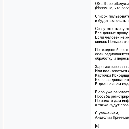
QSL бюро обслужи
(Напомню, что раб
Список
пользоват
и будет включать 
Сразу же отмечу ч
Все данные прошу 
Если человек не ж
список Пользовате
По входящей почт
если радиолюбител
обработку и пересы
Зарегистрированны
Или пользоваться 
Карточки Исходящи
Включая дополните
В дальнейшем буде
Бюро уже работает
Просьба регистри
По оплате дам инф
а также будут сог
С уважением,
Анатолий Криницы
[u]