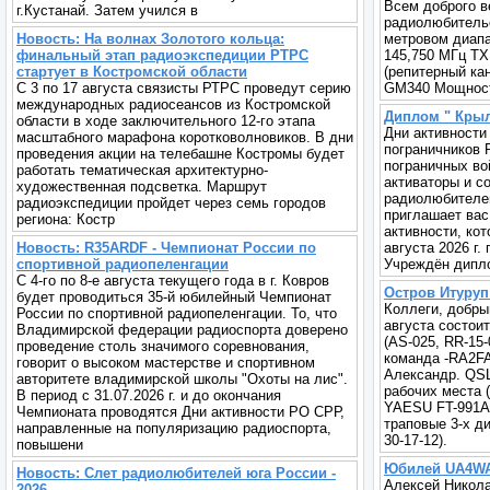
Всем доброго в
г.Кустанай. Затем учился в
радиолюбительс
Новость: На волнах Золотого кольца:
метровом диапа
финальный этап радиоэкспедиции РТРС
145,750 МГц TX
стартует в Костромской области
(репитерный кан
С 3 по 17 августа связисты РТРС проведут серию
GM340 Мощност
международных радиосеансов из Костромской
Диплом " Крыл
области в ходе заключительного 12-го этапа
Дни активности
масштабного марафона коротковолновиков. В дни
пограничников
проведения акции на телебашне Костромы будет
пограничных во
работать тематическая архитектурно-
активаторы и с
художественная подсветка. Маршрут
радиолюбителе
радиоэкспедиции пройдет через семь городов
приглашает вас
региона: Костр
активности, кот
Новость: R35ARDF - Чемпионат России по
августа 2026 г. 
спортивной радиопеленгации
Учреждён дипло
С 4-го по 8-е августа текущего года в г. Ковров
Остров Итуруп 
будет проводиться 35-й юбилейный Чемпионат
Коллеги, добры
России по спортивной радиопеленгации. То, что
августа состои
Владимирской федерации радиоспорта доверено
(AS-025, RR-15
проведение столь значимого соревнования,
команда -RA2F
говорит о высоком мастерстве и спортивном
Александр. QS
авторитете владимирской школы "Охоты на лис".
рабочих места (
В период с 31.07.2026 г. и до окончания
YAESU FT-991A 
Чемпионата проводятся Дни активности РО СРР,
траповые 3-х д
направленные на популяризацию радиоспорта,
30-17-12).
повышени
Юбилей UA4W
Новость: Слет радиолюбителей юга России -
Алексей Никола
2026