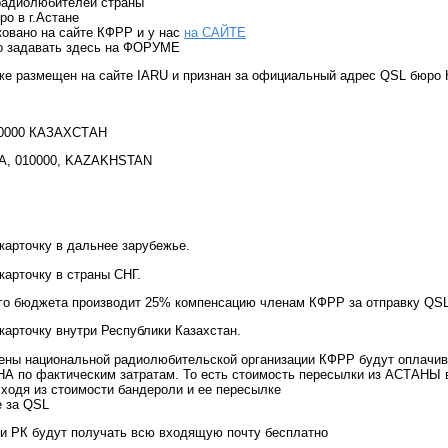
радиолюбителей страны
о в г.Астане
овано на сайте КФРР и у нас
на САЙТЕ
о задавать здесь на ФОРУМЕ
же размещен на сайте IARU и признан за официальный адрес QSL бюро
10000 КАЗАХСТАН
NA, 010000, KAZAKHSTAN
- карточку в дальнее зарубежье.
 карточку в страны СНГ.
го бюджета производит 25% компенсацию членам КФРР за отправку QSL-
- карточку внутри Республики Казахстан.
ены национальной радиолюбительской организации КФРР будут оплачи
 по фактическим затратам. То есть стоимость пересылки из АСТАНЫ в
сходя из стоимости бандероли и ее пересылке
е за QSL
и РК будут получать всю входящую почту бесплатно