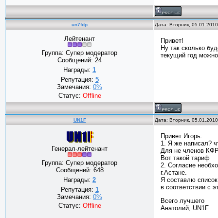
un7fdp
Дата: Вторник, 05.01.201
Лейтенант
Привет!
Ну так сколько буд
Группа: Супер модератор
текущий год можно 
Сообщений:
24
Награды:
1
Репутация:
5
Замечания:
0%
Статус:
Offline
UN1F
Дата: Вторник, 05.01.201
Привет Игорь.
1. Я же написал? 
Генерал-лейтенант
Для не членов КФРР
Вот такой тариф
Группа: Супер модератор
2. Согласие необх
Сообщений:
648
г.Астане.
Награды:
2
Я составлю список
в соответствии с 
Репутация:
1
Замечания:
0%
Всего лучшего
Статус:
Offline
Анатолий, UN1F