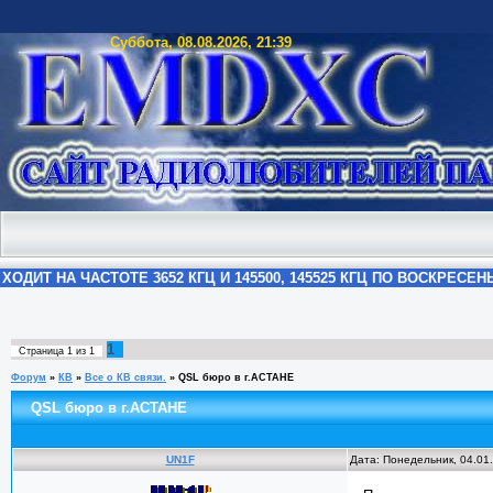
Суббота, 08.08.2026, 21:39
1
Страница
1
из
1
Форум
»
КВ
»
Все о КВ связи.
»
QSL бюро в г.АСТАНЕ
QSL бюро в г.АСТАНЕ
UN1F
Дата: Понедельник, 04.01