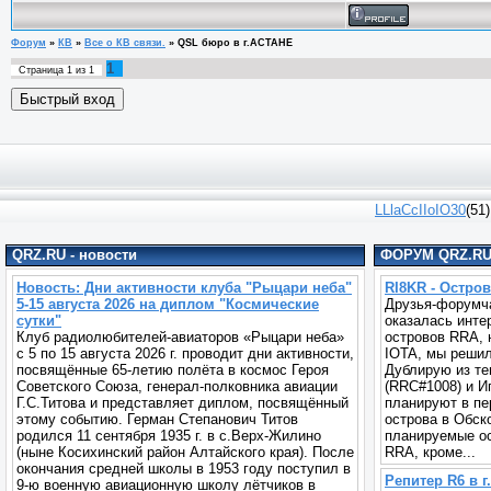
Форум
»
КВ
»
Все о КВ связи.
»
QSL бюро в г.АСТАНЕ
1
Страница
1
из
1
LLlaCcIIoIO30
(51)
QRZ.RU - новости
ФОРУМ QRZ.R
Новость: Дни активности клуба "Рыцари неба"
RI8KR - Остро
5-15 августа 2026 на диплом "Космические
Друзья-форумча
сутки"
оказалась инте
Клуб радиолюбителей-авиаторов «Рыцари неба»
островов RRA, 
с 5 по 15 августа 2026 г. проводит дни активности,
IOTA, мы решил
посвящённые 65-летию полёта в космос Героя
Дублирую из т
Советского Союза, генерал-полковника авиации
(RRC#1008) и 
Г.С.Титова и представляет диплом, посвящённый
планируют в пер
этому событию. Герман Степанович Титов
острова в Обск
родился 11 сентября 1935 г. в с.Верх-Жилино
планируемые о
(ныне Косихинский район Алтайского края). После
RRA, кроме...
окончания средней школы в 1953 году поступил в
Репитер R6 в 
9-ю военную авиационную школу лётчиков в