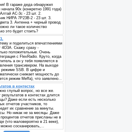
ня! В гараже деда обнаружил
начала 90х (конкретно 1991 года)
 Алтай АС-3с - 23 шт. 2.
ик НИРА 7Р23В-2 - 23 шт. 3.
цвета 3. Антенна + черный провод
Можно ли такое количество
ко это будет стоить?
XL
тему и поделиться впечатлениями
т 4O3A. Скажу сразу -
лько положительные. Очень
еграция с FlexRadio. Круто, когда
итель а он у тебя появляется в
вления трансивером. На выходе
в режиме SSB. В цифре и
матически снижает мощность до
ется режим Meffa), что заявлено...
татов в контестах
жно глупый вопрос, но все же.
 результатов в контестах длится
яцы? Даже если есть несколько
ых отчетов участников, то
едет их сравнение за минуты.
сы. Но никак не за месяцы. Даже
 процентов отчетов присланы не в
е (что маловероятно в 21 веке),
 можно сосканировать,...