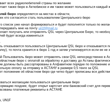
вает всех радиолюбителей страны по желанию
отает также бюро в Актюбинске и им также может пользоваться каждый
елей бюро
определяется на местах в области,
тех кто согласится стать пользователем Центрального бюро
то список уже начал формироваться и будет пополнятся только по жел
передавать мне на почту
un1f@mail.ru
елает получать или отправлять QSL через Центральное Бюро, то необхо
лей будет всегда изменяться
е
ь отказывается пользоваться Центральным QSL бюро и отказывается по
лку), то почта хранится в бюро 1 год и затем утилизируется если ее не 
й Пользователь бюро может отправлять свои QSL непосредственно в Ас
областным бюро с оплатой за обработку и доставку до Астаны фактическ
е должны быть рассортированы в Алфавитном порядке по положению и 
льную оплату за отправку в АСТАНУ в размере 0,5 тенге за QSL
т положение об областном бюро где четко будет прописаны все действ
роваться желающим пользоваться центральным бюро
ормацию позднее, будет открыт картсчет или банковский счет для пере
ласованы платежные реквизиты в АСТАНЕ
н, UN1F