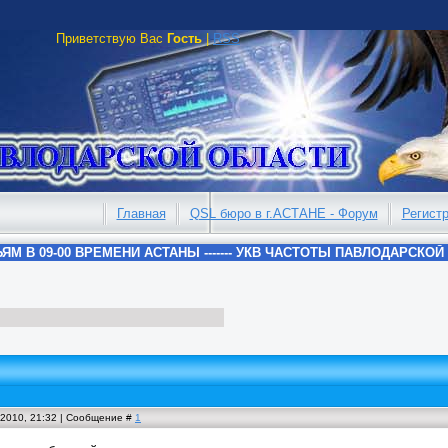
Приветствую Вас
Гость
|
RSS
Главная
QSL бюро в г.АСТАНЕ - Форум
Регист
.2010, 21:32 | Сообщение #
1