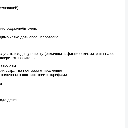
 желающий)
анию радиолюбителей.
димо четко дать свое несогласие.
лучать входящую почту (оплачивать фактические затраты на ее
заберет отправитель.
тану сам.
их затрат на почтовое отправление
оплачены в соответствии с тарифами
ия
вода денег