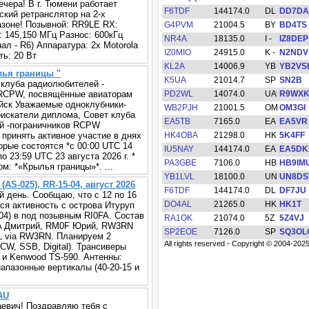
ечера! В г. Тюмени работает
кий ретранслятор на 2-х
зоне! Позывной: RR9LE RX:
: 145,150 МГц Разнос: 600кГц
ал - R6) Аппаратура: 2х Motorola
ь: 20 Вт
ья границы "
 клуба радиолюбителей -
 RCPW, посвящённые авиаторам
йск Уважаемые одноклубники-
оискатели диплома, Совет клуба
й -пограничников RCPW
 принять активное участие в днях
орые состоятся *с 00:00 UTC 14
по 23:59 UTC 23 августа 2026 г. *
м: *«Крылья границы»*. ...
(AS-025), RR-15-04, август 2026
й день. Сообщаю, что с 12 по 16
тся активность с острова Итуруп
-04) в под позывным RI0FA. Состав
A Дмитрий, RM0F Юрий, RW3RN
L via RW3RN. Планируем 2
CW, SSB, Digital). Трансиверы
и Kenwood TS-590. Антенны:
иапазонные вертикалы (40-20-15 и
AU
евич! Поздравляю тебя с