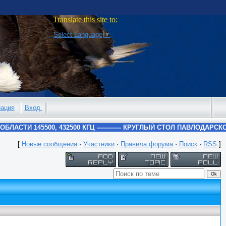
Translate this site to:
Select Language
▼
рация
Вход
[
Новые сообщения
·
Участники
·
Правила форума
·
Поиск
·
RSS
]