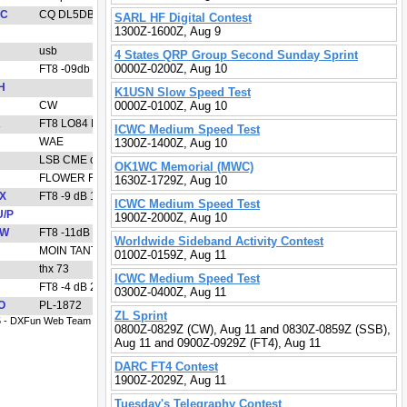
SARL HF Digital Contest
1300Z-1600Z, Aug 9
4 States QRP Group Second Sunday Sprint
0000Z-0200Z, Aug 10
K1USN Slow Speed Test
0000Z-0100Z, Aug 10
ICWC Medium Speed Test
1300Z-1400Z, Aug 10
OK1WC Memorial (MWC)
1630Z-1729Z, Aug 10
ICWC Medium Speed Test
1900Z-2000Z, Aug 10
Worldwide Sideband Activity Contest
0100Z-0159Z, Aug 11
ICWC Medium Speed Test
0300Z-0400Z, Aug 11
ZL Sprint
0800Z-0829Z (CW), Aug 11 and 0830Z-0859Z (SSB),
Aug 11 and 0900Z-0929Z (FT4), Aug 11
DARC FT4 Contest
1900Z-2029Z, Aug 11
Tuesday's Telegraphy Contest