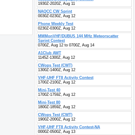
1930Z-2020Z, Aug 11
NAQCC CW Sprint
0030Z-0230Z, Aug 12
Phone Weekly Test
0230Z-0300Z, Aug 12
MMMonVHF/DUBUS 144 MHz Meteorscatter
Sprint Contest
0700Z, Aug 12 to 0700Z, Aug 14
A1Club AWT
1145Z-1300Z, Aug 12
CWops Test (CWT)
1300Z-1400Z, Aug 12
VHF-UHF FT8 Activity Contest
1700Z-2100Z, Aug 12
Mini-Test 40
1700Z-1759Z, Aug 12
Mini-Test 80
1800Z-1859Z, Aug 12
CWops Test (CWT)
1900Z-2000Z, Aug 12
VHF-UHF FT8 Activity Contest-NA
0000Z-0500Z, Aug 13