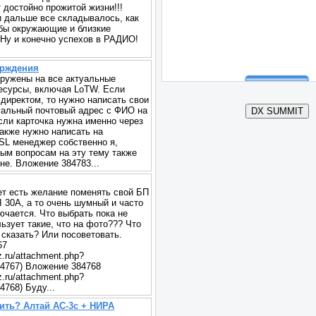
 достойно прожитой жизни!!!
 дальше все складывалось, как
бы окружающие и близкие
 Ну и конечно успехов в РАДИО!
ерждения
гружены на все актуальные
есурсы, включая LoTW. Если
 директом, то нужно написать свои
уальный почтовый адрес с ФИО на
 Если карточка нужна именно через
также нужно написать на
 QSL менеджер собственно я,
ым вопросам на эту тему также
не. Вложение 384783...
ет есть желание поменять свой БП
30A, а то очень шумный и часто
ючается. Что выбрать пока не
ьзует такие, что на фото??? Что
 сказать? Или посоветовать.
67
rz.ru/attachment.php?
84767) Вложение 384768
rz.ru/attachment.php?
4768) Буду...
ить? Алтай АС-3с + НИРА