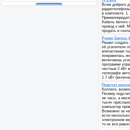
7Р23В-2
Всем доброго д
радиотелефоны 
в комплекте: 1.
Приемопередатч
Кабель белого 
провод к ней. 
продать и сколь
Power Genius 
Решил создать 
об усилителе о
впечатления то
понравилась инт
включаешь усил
программе упра
честные 2 кВт 
телеграфе авто
1.7 кВт (включа
Подсчет резуль
Коллеги, возмо
Почему подсчет
не часы, а мес
тысяч присланн
компьютер пров
Возможно за ча
если несколько
электронном вид
то их все равно