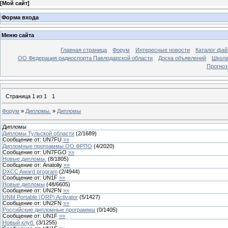
[
Мой сайт
]
Форма входа
Меню сайта
Главная страница
Форум
Интересные новости
Каталог фай
ОО Федерация радиоспорта Павлодарской области
Доска объявлений
Школа
Прогноз
Страница
1
из
1
1
Форум
»
Дипломы.
»
Дипломы
Дипломы
Дипломы Тульской области
(
2
/
1689
)
Сообщение от:
UN7FU
»»
Дипломные программы ОО ФРПО
(
4
/
2020
)
Сообщение от:
UN7FGO
»»
Новые дипломы.
(
8
/
1805
)
Сообщение от:
Anatoliy
»»
DXCC Award program
(
2
/
4944
)
Сообщение от:
UN1F
»»
Новые дипломы
(
48
/
6605
)
Сообщение от:
UN2FN
»»
UNM Portable (QRP) Activator
(
5
/
1427
)
Сообщение от:
UN2FN
»»
Российские дипломные программы
(
0
/
1405
)
Сообщение от:
UN1F
»»
Новый клуб.
(
3
/
1255
)