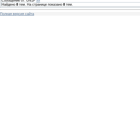
Сообщение от:
UN1F
»»
Найдено
8
тем. На странице показано
8
тем.
Полная версия сайта