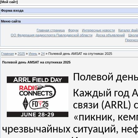
[
Мой сайт
]
Форма входа
Меню сайта
Главная страница
Форум
Интересные новости
Каталог фай
ОО Федерация радиоспорта Павлодарской области
Доска объявлений
Школа
Прогноз
Главная
»
2025
»
Июнь
»
24
» ​​​​​​​Полевой день AMSAT на спутниках 2025
​​​​​​​Полевой день AMSAT на спутниках 2025
Полевой день
Каждый год А
связи (ARRL) 
«пикник, кем
чрезвычайных ситуаций, не