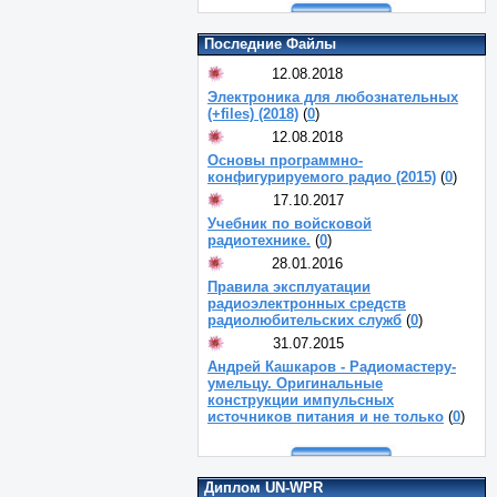
Последние Файлы
12.08.2018
Электроника для любознательных
(+files) (2018)
(
0
)
12.08.2018
Основы программно-
конфигурируемого радио (2015)
(
0
)
17.10.2017
Учебник по войсковой
радиотехнике.
(
0
)
28.01.2016
Правила эксплуатации
радиоэлектронных средств
радиолюбительских служб
(
0
)
31.07.2015
Андрей Кашкаров - Радиомастеру-
умельцу. Оригинальные
конструкции импульсных
источников питания и не только
(
0
)
Диплом UN-WPR