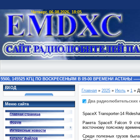
Четверг, 06.08.2026, 18:05
ВХОД
Главная
»
2025
»
Июль
»
1
» Д
Два радиолюбительских с
Меню сайта
SpaceX Transporter-14 Ridesh
Главная страница
Ракета SpaceX Falcon 9 ст
Форум
восточному поясному времени 
Интересные новости
Среди полезных грузов была
Каталог файлов