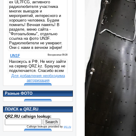
Для добавления необходима
авторизация
Разные ФОТО
ПОИСК в QRZ.RU
QRZ.RU callsign lookup:
Callsign lookups provided by
qrz.ru