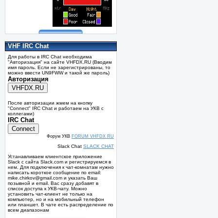
VHF IRC Chat
Для работы в IRC Chat необходима
"Авторизация" на сайте VHFDX.RU (Вводим
имя пароль. Если не зарегистрированы, то
можно ввести UN9FWW и такой же пароль)
Авторизация
После авторизации жмем на кнопку
"Connect" IRC Chat и работаем на УКВ с
коллегами)
IRC Chat
Форум УКВ
FORUM VHFDX RU
Slack Chat
SLACK CHAT
Устанавливаем клиентское приложение
Slack с сайта Slack.com и регистрируемся в
нем. Для подключения к чат-комнатам нужно
написать короткое сообщение по email:
mike.chirkov@gmail.com и указать Ваш
позывной и email. Вас сразу добавят в
список доступа к УКВ-чату. Можно
установить чат-клиент не только на
компьютер, но и на мобильный телефон
или планшет. В чате есть распределение по
всем диапазонам