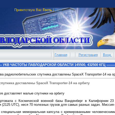
Приветствую Вас
Гость
|
RSS
Главная
Регистрация
Вход
ва радиолюбительских спутника доставлены SpaceX Transporter-14 на о
путника доставлены SpaceX Transporter-14 на орбиту
are доставляет малые спутники на орбиту
артовала с Космической военной базы Ванденберг в Калифорнии 23
(2125 UTC), неся 70 полезных грузов для самых разных задач. Миссия- 
 специальная мемориальная капсула с кремированными человеческими