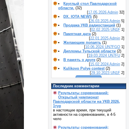
Круглый стол Павлодарской
области.
(32)
[
17.05.2026
Admin
32]
DX. IOTA NEWS
(5)
[
26.03.2025
Admin
5]
Продажа УКВ радиостанций
(1)
[
02.02.2025
UN1F
1]
Памятная дата
(2)
[
22.01.2025
Admin
2]
Желающим попаять
(1)
[
10.06.2024
UN7FGO
1]
Дипломы Тульской области
(2)
[
19.03.2024
UN7FU
2]
В память о друге
(2)
[
15.02.2024
Admin
2]
Kulikovo Polye contest
(2)
[
29.10.2023
UN1F
2]
Последние комментарии
Результаты соревнований:
Открытый чемпионат
Павлодарской области на УКВ 2026,
1тур
в настоящее время, при текущей
активности на соревнованиях, в 4-5
чело
Результаты соревнований: