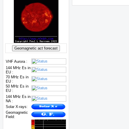
VHF Aurora :
144 MHz Es in
EU :
70 MHz Es in
EU :
50 MHz Es in
EU :
144 MHz Es in
NA :
Solar X-rays:
Geomagnetic
Field: