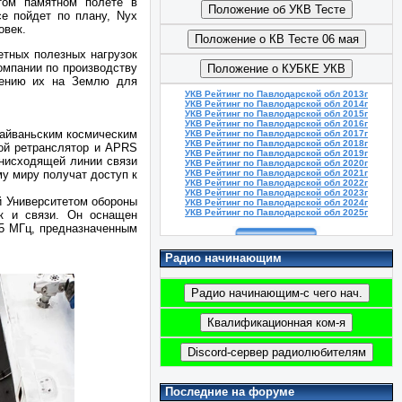
том памятном полете в
се пойдет по плану, Nyx
овек.
етных полезных нагрузок
омпании по производству
ащению их на Землю для
УКВ Рейтинг по Павлодарской обл 2013г
УКВ Рейтинг по Павлодарской обл 2014г
УКВ Рейтинг по Павлодарской обл 2015г
УКВ Рейтинг по Павлодарской обл 2016г
Тайваньским космическим
УКВ Рейтинг по Павлодарской обл 2017г
УКВ Рейтинг по Павлодарской обл 2018г
вой ретранслятор и APRS
УКВ Рейтинг по Павлодарской обл 2019г
 нисходящей линии связи
УКВ Рейтинг по Павлодарской обл 2020г
у миру получат доступ к
УКВ Рейтинг по Павлодарской обл 2021г
УКВ Рейтинг по Павлодарской обл 2022г
УКВ Рейтинг по Павлодарской обл 2023г
й Университетом обороны
УКВ Рейтинг по Павлодарской обл 2024г
УКВ Рейтинг по Павлодарской обл 2025г
ок и связи. Он оснащен
25 МГц, предназначенным
Радио начинающим
Последние на форуме