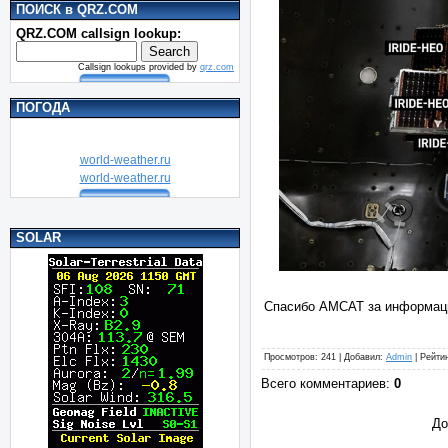
ПОИСК в QRZ.COM
QRZ.COM callsign lookup:
Callsign lookups provided by
qrz.com
ПОГОДА
world-weather.ru
world-weather.ru
SOLAR
Спасибо АМСАТ за информа
Просмотров
: 241 |
Добавил
:
Admin
|
Рейти
Всего комментариев
:
0
До