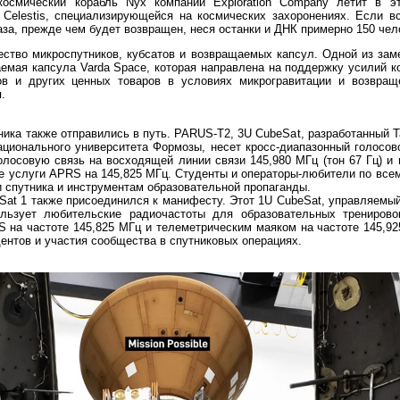
осмический корабль Nyx компании Exploration Company летит в э
 Celestis, специализирующейся на космических захоронениях. Если в
аза, прежде чем будет возвращен, неся останки и ДНК примерно 150 чел
ество микроспутников, кубсатов и возвращаемых капсул. Одной из зам
емая капсула Varda Space, которая направлена ​​на поддержку усилий к
ов и других ценных товаров в условиях микрогравитации и возвр
.
ика также отправились в путь. PARUS-T2, 3U CubeSat, разработанный 
ационального университета Формозы, несет кросс-диапазонный голосо
 голосовую связь на восходящей линии связи 145,980 МГц (тон 67 Гц) и
ые услуги APRS на 145,825 МГц. Студенты и операторы-любители по всем
 спутника и инструментам образовательной пропаганды.
Sat 1 также присоединился к манифесту. Этот 1U CubeSat, управляемы
ользует любительские радиочастоты для образовательных трениров
S на частоте 145,825 МГц и телеметрическим маяком на частоте 145,9
ентов и участия сообщества в спутниковых операциях.