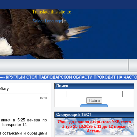
Translate this site to:
Select Language
▼
Поиск
рбиту
15:53
Следующий ТЕСТ
 июня в 5:25 вечера по
79дн. до начала открытого УКВ теста
Transporter 14
3 тур 25.10.2026 с 11 до 12 время
Астаны
 останками и образцами