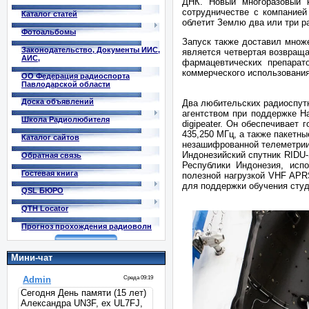
ДНК. Новый многоразовый к
сотрудничестве с компанией
Каталог статей
облетит Землю два или три р
Фотоальбомы
Запуск также доставил множ
Законодательство, Документы ИИС,
является четвертая возвраща
АИС,
фармацевтических препарат
коммерческого использования
ОО Федерация радиоспорта
Павлодарской области
Доска объявлений
Два любительских радиоспутн
агентством при поддержке Н
Школа Радиолюбителя
digipeater. Он обеспечивает
435,250 МГц, а также пакетн
Каталог сайтов
незашифрованной телеметрии
Индонезийский спутник RIDU-
Обратная связь
Республики Индонезия, исп
Гостевая книга
полезной нагрузкой VHF APR
для поддержки обучения студ
QSL БЮРО
QTH Locator
Прогноз прохождения радиоволн
Мини-чат