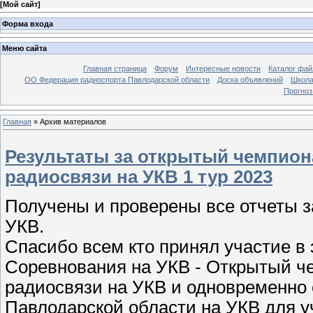
[
Мой сайт
]
Форма входа
Меню сайта
Главная страница
Форум
Интересные новости
Каталог фай
ОО Федерация радиоспорта Павлодарской области
Доска объявлений
Школа
Прогноз
Главная
»
Архив материалов
Результаты за открытый чемпион
радиосвязи на УКВ 1 тур 2023
Получены и проверены все отчеты 
УКВ.
Спасибо всем кто принял участие в
Соревнования на УКВ - Открытый ч
радиосвязи на УКВ и одновременно 
Павлодарской области на УКВ для у