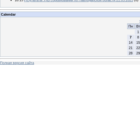
18:15
Результаты УКВ соревнований по Павлодарской области 21.03.2025
(0)
Calendar
Пн
Вт
1
7
8
14
15
21
22
28
29
Полная версия сайта