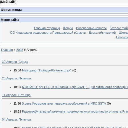
[
Мой сайт
]
Форма входа
Меню сайта
Главная страница
Форум
Интересные новости
Каталог фай
ОО Федерация радиоспорта Павлодарской области
Доска объявлений
Школа
Прогноз
Главная
»
2025
»
Апрель
30 Апреля, Среда
15:34
Мемориал "Победа-80 Казахстан"
(0)
25 Апреля, Пятница
18:04
R100IARU (орг.СРР) и B100IARU (орг.CRAC) - Дни активности посвящ
11 Апреля, Пятница
11:36
В день Космонавтики передача изображений с МКС SSTV
(0)
10:19
Радиолюбительский результат коммерческого космического полета Fra
04 Апреля, Пятница