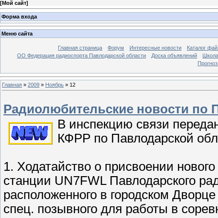
[
Мой сайт
]
Форма входа
Меню сайта
Главная страница
Форум
Интересные новости
Каталог фай
ОО Федерация радиоспорта Павлодарской области
Доска объявлений
Школа
Прогноз
Главная
»
2009
»
Ноябрь
»
12
Радиолюбительские новости по Па
В инспекцию связи переда
КФРР по Павлодарской обл
1. Ходатайство о присвоении новог
станции UN7FWL Павлодарского ра
расположенного в городском Дворце 
спец. позывного для работы в соре