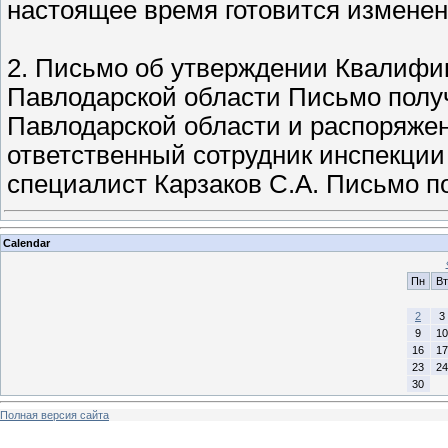
настоящее время готовится измене
2. Письмо об утверждении Квалифик
Павлодарской области Письмо полу
Павлодарской области и распоряже
ответственный сотрудник инспекции 
специалист Карзаков С.А. Письмо п
Calendar
Пн
Вт
2
3
9
10
16
17
23
24
30
Полная версия сайта