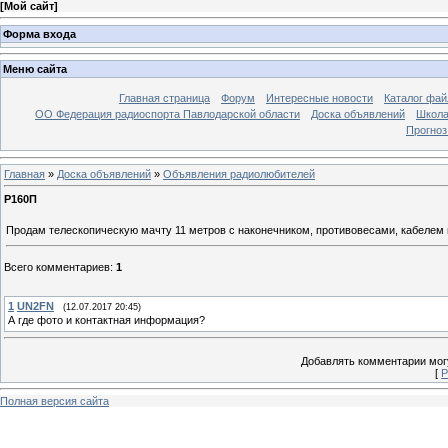
[
Мой сайт
]
Форма входа
Меню сайта
Главная страница
Форум
Интересные новости
Каталог фай
ОО Федерация радиоспорта Павлодарской области
Доска объявлений
Школа
Прогноз
Главная
»
Доска объявлений
»
Объявления радиолюбителей
Р160П
Продам телескопическую мачту 11 метров с наконечником, противовесами, кабелем и
Всего комментариев
:
1
1
UN2FN
(12.07.2017 20:45)
А где фото и контактная информация?
Добавлять комментарии могу
[
Р
Полная версия сайта